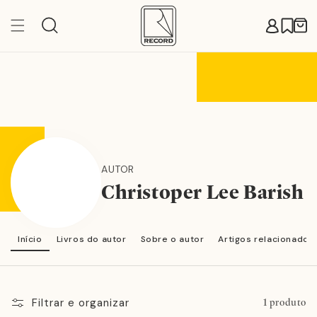
Pular
para o
Carr
conteúdo
AUTOR
Christoper Lee Barish
Início
Livros do autor
Sobre o autor
Artigos relacionados
Filtrar e organizar
1 produto