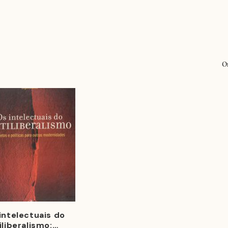
O
intelectuais do
iliberalismo: