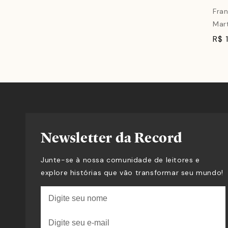
alt
Fran
mo
Mar
cap
R$ 
Newsletter da Record
Junte-se à nossa comunidade de leitores e
explore histórias que vão transformar seu mundo!