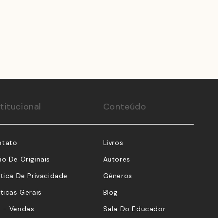
stitucional
Conteúdo
ntato
Livros
io De Originais
Autores
ítica De Privacidade
Gêneros
íticas Gerais
Blog
 - Vendas
Sala Do Educador