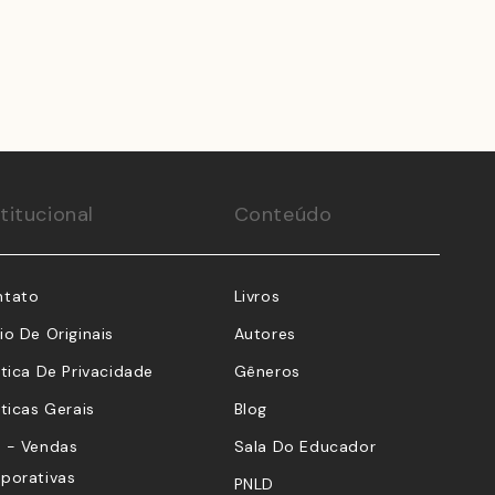
stitucional
Conteúdo
ntato
Livros
io De Originais
Autores
ítica De Privacidade
Gêneros
íticas Gerais
Blog
 - Vendas
Sala Do Educador
porativas
PNLD