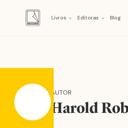
Pular
para o
conteúdo
Livros
Editoras
Blog
AUTOR
Harold Rob