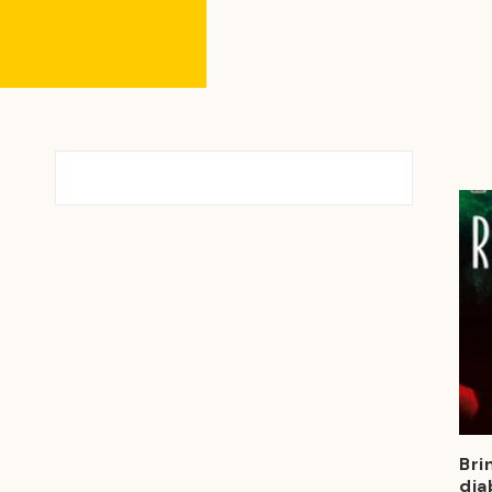
Bri
dia