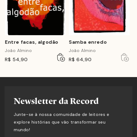
Entre facas, algodão
Samba enredo
João Almino
João Almino
Adicionar
Esgotado
Esgot
Esgot
R$ 54,90
R$ 64,90
ao
carrinho
Newsletter da Record
Junte-se à nossa comunidade de leitores e
explore histórias que vão transformar seu
mundo!