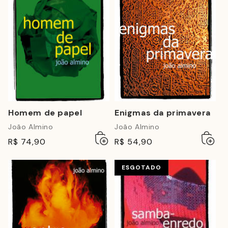
Homem de papel
Enigmas da primavera
João Almino
João Almino
Adicionar
Esgotado
Adicio
Esgot
R$ 74,90
R$ 54,90
ao
ao
carrinho
carrin
ESGOTADO