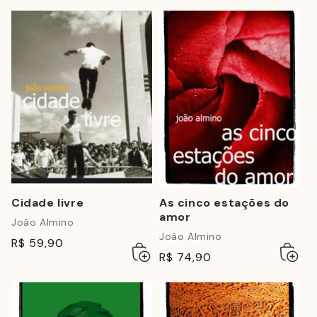
Cidade livre
As cinco estações do
amor
João Almino
João Almino
R$ 59,90
Adicionar
Esgotado
Adicio
Esgot
R$ 74,90
ao
ao
carrinho
carrin