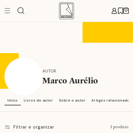
Pular
para o
Carr
conteúdo
AUTOR
Marco Aurélio
Início
Livros do autor
Sobre o autor
Artigos relacionados
Filtrar e organizar
1 produto