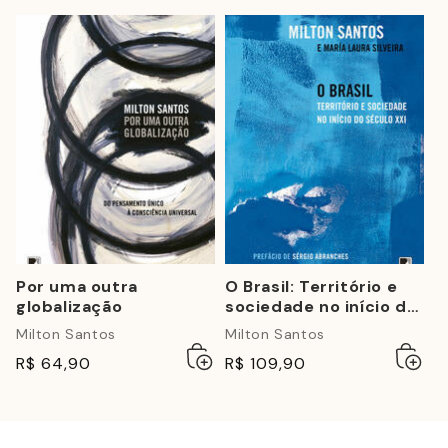
Por uma outra
O Brasil: Território e
globalização
sociedade no início do
século XXI
Milton Santos
Milton Santos
Adicionar
Esgotado
Adicio
Esgot
R$ 64,90
R$ 109,90
ao
ao
carrinho
carrin