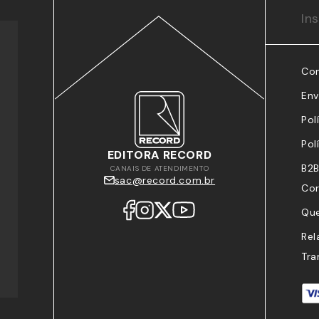
In
Co
Env
Pol
Pol
EDITORA RECORD
B2B
CANAIS DE ATENDIMENTO
sac@record.com.br
Cor
Qu
Rel
Tra