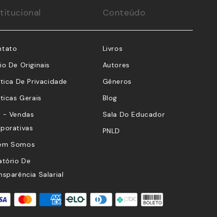
stitucional
Conteúdo
ntato
Livros
io De Originais
Autores
ítica De Privacidade
Gêneros
íticas Gerais
Blog
 - Vendas
Sala Do Educador
porativas
PNLD
em Somos
atório De
nsparência Salarial