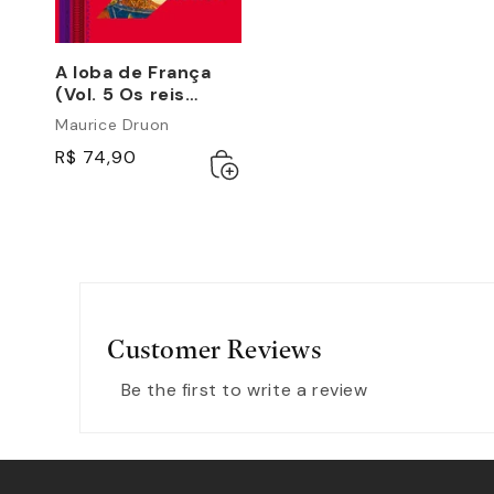
A loba de França
(Vol. 5 Os reis
malditos)
Maurice Druon
R$ 74,90
Adicionar
Esgotado
ao
carrinho
Customer Reviews
Be the first to write a review