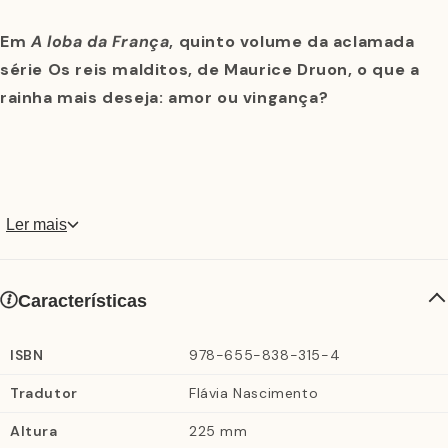
Em
A loba da França
, quinto volume da aclamada
série Os reis malditos, de Maurice Druon, o que a
rainha mais deseja: amor ou vingança?
Há seis anos a França, embora sabiamente governada, é
atravessada por diversas catástrofes. Em janeiro de
Ler mais
1317, mais um horror se soma aos demais: o
desaparecimento prematuro de Felipe V, que falece,
como seu irmão Luís X, sem deixar um descendente do
Características
sexo masculino.
ISBN
978-655-838-315-4
O terceiro filho do Rei de Ferro, o fraco Carlos IV, então
Tradutor
Flávia Nascimento
o sucede ao trono. Durante o seu reinado, a França será
governada de fato por dois nobres poderosos: Carlos
Altura
225 mm