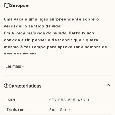
Sinopse
Uma vaca e uma lição surpreendente sobre o
verdadeiro sentido da vida.
Em
A vaca mais rica do mundo
, Barroux nos
convida a rir, pensar e descobrir que riqueza
mesmo é ter tempo para aproveitar a sombra de
uma boa árvore.
Ler mais
E se a verdadeira riqueza não estivesse guardada em
um cofre, mas em um descanso tranquilo à sombra de
Características
uma árvore?
Com muito humor e ilustrações vibrantes, Barroux
ISBN
978-658-595-450-1
conta a história de uma vaca que poderia ser a mais
Tradutor
Sofia Soter
rica do mundo… mas ensina uma lição valiosa: o que