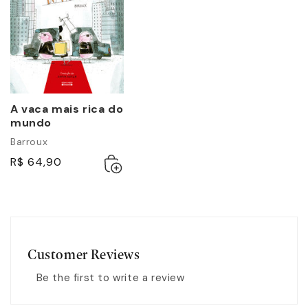
A vaca mais rica do
mundo
Barroux
Adicionar
Esgotado
R$ 64,90
ao
carrinho
Customer Reviews
Be the first to write a review