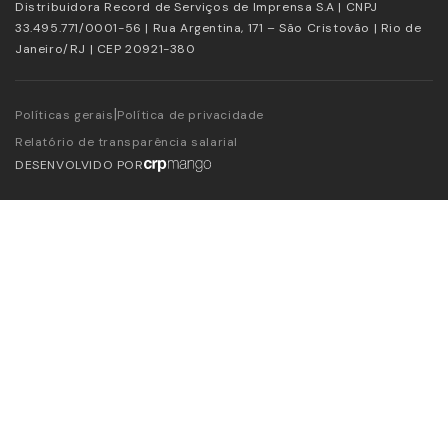
Distribuidora Record de Serviços de Imprensa S.A | CNPJ
33.495.771/0001-56 | Rua Argentina, 171 – São Cristovão | Rio de
Janeiro/RJ | CEP 20921-380
|
Políticas gerais
Política de privacidade
Relatório de transparência salarial
DESENVOLVIDO POR