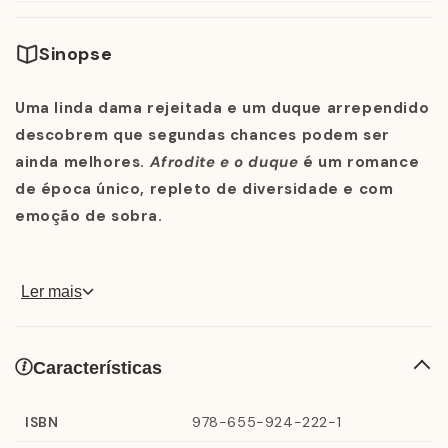
Sinopse
Uma linda dama rejeitada e um duque arrependido
descobrem que segundas chances podem ser
ainda melhores.
Afrodite e o duque
é um romance
de época único, repleto de diversidade e com
emoção de sobra.
Ler mais
Afrodite Du Bell sempre se ressentiu do próprio nome.
Apesar de os membros da sociedade inglesa — e até
mesmo a rainha — elogiarem sua pele preta, os cachos
Características
perfeitos e os traços primorosos, Afrodite não
consegue parar de pensar que a colocar à altura da
ISBN
978-655-924-222-1
deusa da beleza é um pouco demais. Até porque sua