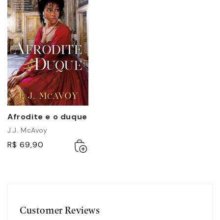
Afrodite e o duque
J.J. McAvoy
Adicionar
Esgotado
R$ 69,90
ao
carrinho
Customer Reviews