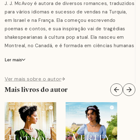
casamento. Em meio a bailes, vestidos e a
J. J. McAvoy é autora de diversos romances, traduzidos
possibilidade de uma segunda chance no amor, as
para vários idiomas e sucesso de vendas na Turquia,
feridas antigas começam a sarar, até que o verdadeiro
em Israel e na França. Ela começou escrevendo
motivo de Evander ter rejeitado Afrodite ameaça o
poemas e contos, e sua inspiração vai de tragédias
futuro que eles tanto almejam... e até mesmo a vida do
shakespearianas à cultura pop atual. Ela nasceu em
casal.
Montreal, no Canadá, e é formada em ciências humanas
pela Universidade Carleton. Além de escrever, ela
Ler mais
adora filmes e música — mas, infelizmente, não sabe
"Os fãs de Bridgerton encontraram sua próxima leitura."
cantar.
— Sarah MacLean
Ver mais sobre o autor
Mais livros do autor
“Fãs da série de livros Bridgerton e das adaptações
produzidas por Shonda Rhimes vão amar este romance
cheio de charme, com protagonismo da animada e
calorosa família birracial Du Bell, e o mundo onde eles
vivem, livre de racismo.” —
Booklist
“McAvoy construiu uma história romântica luxuriante