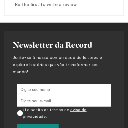
mais profundas concepções da ciência. Uma história
Be the first to write a review
que revela tanto um marco de um feito científico como
um inesquecível laço entre um humano e um animal.
Newsletter da Record
Junte-se à nossa comunidade de leitores e
explore histórias que vão transformar seu
mundo!
Li e aceito os termos de
aviso de
privacidade
.