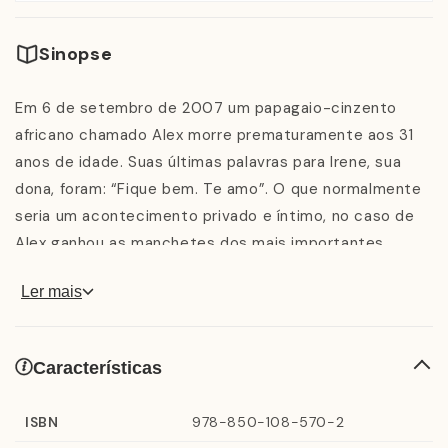
Sinopse
Em 6 de setembro de 2007 um papagaio-cinzento
africano chamado Alex morre prematuramente aos 31
anos de idade. Suas últimas palavras para Irene, sua
dona, foram: “Fique bem. Te amo”. O que normalmente
seria um acontecimento privado e íntimo, no caso de
Alex ganhou as manchetes dos mais importantes
veículos de comunicação dos EUA e teve repercussão
Ler mais
internacional. Embora seu cérebro fosse menor que
uma noz, Alex dominava um vocabulário de mais de
cem palavras, compreendia conceitos como maior,
Características
menor, mais, pouco e nenhum, sabia somar e identificar
cores. Era capaz de pensar e mostrava
ISBN
978-850-108-570-2
intencionalidade. Eleito um dos melhores livros de