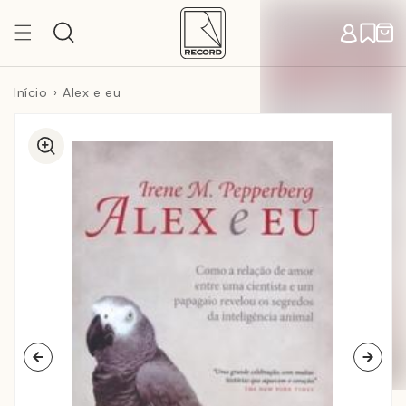
Pular
para o
Carr
conteúdo
Início
Alex e eu