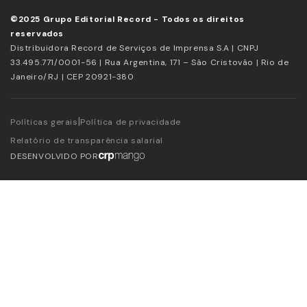
©2025 Grupo Editorial Record - Todos os direitos
reservados
Distribuidora Record de Serviços de Imprensa S.A | CNPJ
33.495.771/0001-56 | Rua Argentina, 171 – São Cristovão | Rio de
Janeiro/RJ | CEP 20921-380
|
Políticas gerais
Política de privacidade
Relatório de transparência salarial
DESENVOLVIDO POR