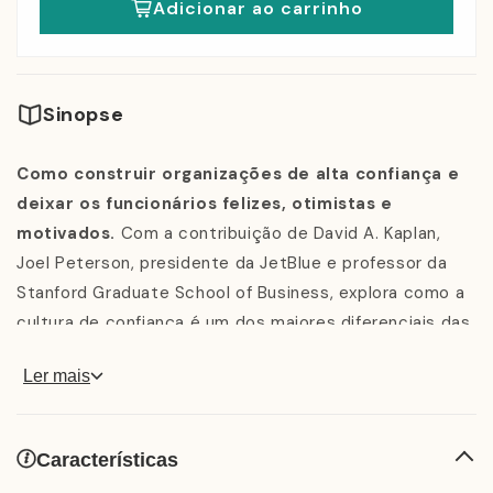
Adicionar ao carrinho
Sinopse
Como construir organizações de alta confiança e
deixar os funcionários felizes, otimistas e
motivados.
Com a contribuição de David A. Kaplan,
Joel Peterson, presidente da JetBlue e professor da
Stanford Graduate School of Business, explora como a
cultura de confiança é um dos maiores diferenciais das
empresas. Considerando os benefícios de trabalhar em
Ler mais
uma empresa onde chefes e colegas confiam uns nos
outros, Peterson descobriu que, quando livres do
microgerenciamento e da rivalidade, todo funcionário
Características
faz o seu melhor. Assumir riscos e inovar se tornam a