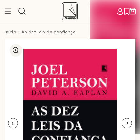
Pular
para o
Carr
conteúdo
Início
As dez leis da confiança