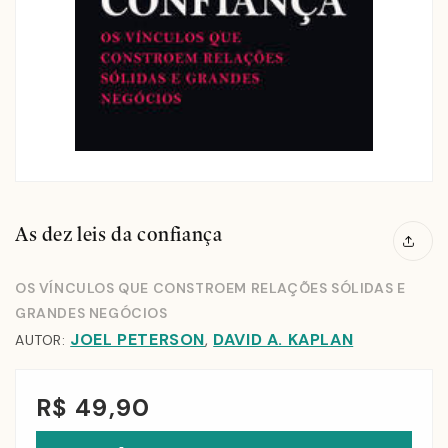
As dez leis da confiança
OS VÍNCULOS QUE CONSTROEM RELAÇÕES SÓLIDAS E
GRANDES NEGÓCIOS
JOEL PETERSON
DAVID A. KAPLAN
,
AUTOR:
R$ 49,90