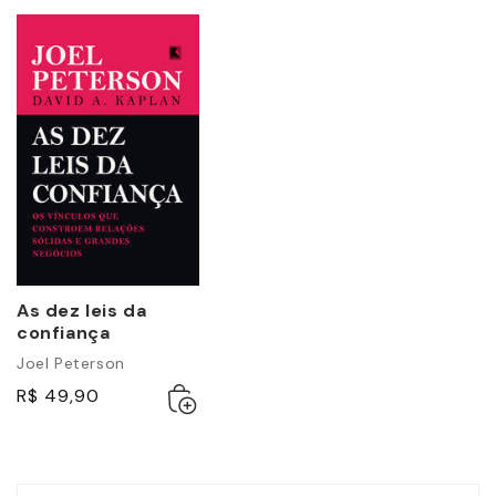
As dez leis da
confiança
Joel Peterson
Adicionar
Esgotado
R$ 49,90
ao
carrinho