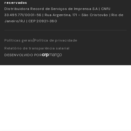
reservados
Distribuidora Record de Serviços de Imprensa S.A | CNPJ
33.495.771/0001-56 | Rua Argentina, 171 – São Cristovão | Rio de
Janeiro/RJ | CEP 20921-380
|
Políticas gerais
Política de privacidade
Relatório de transparência salarial
DESENVOLVIDO POR