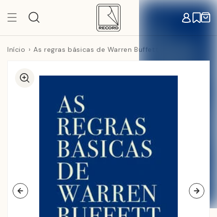
Pular
para o
Carr
conteúdo
Início
As regras básicas de Warren Buffett