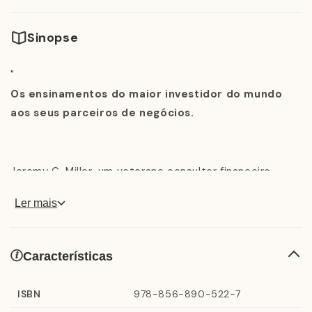
Sinopse
"
Os ensinamentos do maior investidor do mundo
aos seus parceiros de negócios.
Jeremy C. Miller, um veterano consultor financeiro,
apresenta neste livro as famosas regras básicas
Ler mais
descritas nas missivas de Buffett, principal acionista e
diretor-executivo do poderoso conglomerado
empresarial Berkshire Hathaway. Considerado o mais
Características
bem-sucedido investidor do século XX, e um oráculo
da área de ações, Buffett é frequentemente citado nas
ISBN
978-856-890-522-7
listas de pessoas mais ricas do mundo.