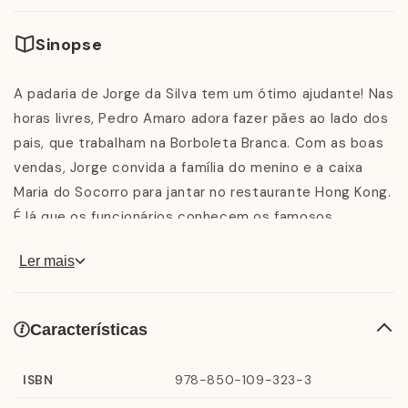
Sinopse
A padaria de Jorge da Silva tem um ótimo ajudante! Nas
horas livres, Pedro Amaro adora fazer pães ao lado dos
pais, que trabalham na Borboleta Branca. Com as boas
vendas, Jorge convida a família do menino e a caixa
Maria do Socorro para jantar no restaurante Hong Kong.
É lá que os funcionários conhecem os famosos
biscoitinhos chineses e onde Pedro recebe uma
Ler mais
mensagem inspiradora capaz de mudar seu futuro.
Características
ISBN
978-850-109-323-3