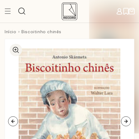
Pular
para o
Carr
conteúdo
Início
Biscoitinho chinês