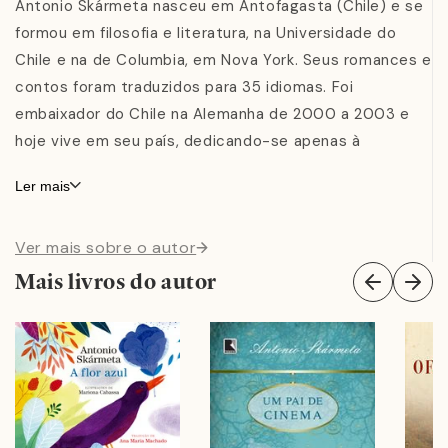
Antonio Skármeta nasceu em Antofagasta (Chile) e se
formou em filosofia e literatura, na Universidade do
Chile e na de Columbia, em Nova York. Seus romances e
contos foram traduzidos para 35 idiomas. Foi
embaixador do Chile na Alemanha de 2000 a 2003 e
hoje vive em seu país, dedicando-se apenas à
literatura. Entre seus livros estão os romances
O dia
Ler mais
em que a poesia derrotou um ditador
e
Um pai de
cinema
, que ganhou uma adaptação cinematográfica
Ver mais sobre o autor
dirigida e produzida por Selton Mello.
O carteiro e
poeta
também foi adaptado para um filme da Netflix
Mais livros do autor
em 2022, sob o título de
Ardente paciência
. Para o
público juvenil, Skármeta é autor de
A redação
.
Mariona Cabassa estudou ilustração e design na Escola
Massana, em Barcelona — onde recebeu o Prêmio
Extraordinário em 2000 — e nas Escolas de Artes de