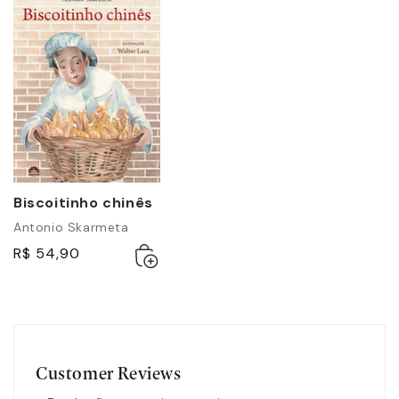
Biscoitinho chinês
Antonio Skarmeta
Adicionar
Esgotado
R$ 54,90
ao
carrinho
Customer Reviews