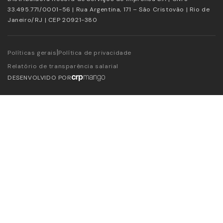
33.495.771/0001-56 | Rua Argentina, 171 – São Cristovão | Rio de
Janeiro/RJ | CEP 20921-380
|
Políticas gerais
Política de privacidade
Relatório de transparência salarial
DESENVOLVIDO POR