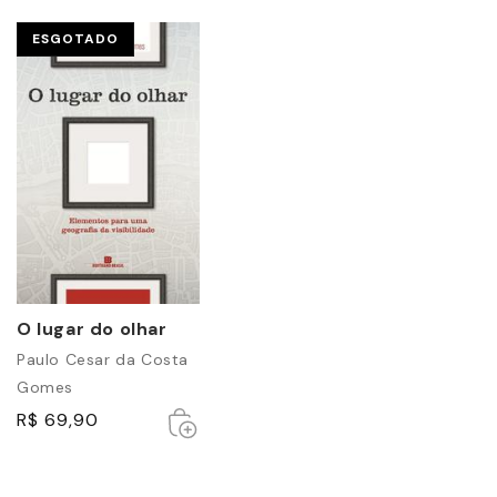
ESGOTADO
O lugar do olhar
Paulo Cesar da Costa
Gomes
Esgotado
Esgotado
R$ 69,90