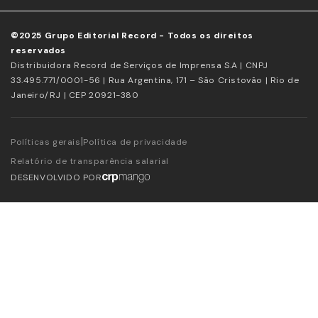
©2025 Grupo Editorial Record - Todos os direitos
reservados
Distribuidora Record de Serviços de Imprensa S.A | CNPJ
33.495.771/0001-56 | Rua Argentina, 171 – São Cristovão | Rio de
Janeiro/RJ | CEP 20921-380
|
Políticas gerais
Política de privacidade
Relatório de transparência salarial
DESENVOLVIDO POR