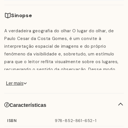
Sinopse
A verdadeira geografia do olhar O lugar do olhar, de
Paulo Cesar da Costa Gomes, é um convite à
interpretação espacial de imagens e do próprio
fenômeno da visibilidade e, sobretudo, um estímulo
para que o leitor reflita visualmente sobre os lugares,
recuperando o sentido da observação. Desse modo,
torna visível aquilo que, de outra forma, passaria
Ler mais
desapercebido. A partir de pequenos relatos sobre a
evolução da geografia, sobre a história da arte, sobre a
arquitetura, sobre o urbanismo ou sobre a vida urbana
Características
moderna, o autor conduz o leitor a percorrer e a
analisar representações, dispositivos espaciais de
ISBN
978-852-861-652-1
visualização que, assim reunidos, permitem a eles, aos