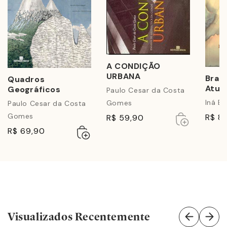
A CONDIÇÃO
URBANA
Bras
Quadros
Atua
Geográficos
Paulo Cesar da Costa
Reor
Iná El
Gomes
Paulo Cesar da Costa
Terri
Gomes
Esgotado
Esgotado
R$ 8
R$ 59,90
Adicionar
Esgotado
R$ 69,90
ao
carrinho
Visualizados Recentemente