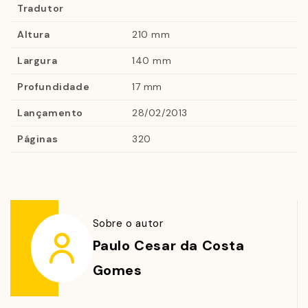
poucos, desvendar a trama complexa que condiciona a
Tradutor
percepção e contingência, a compreensão do que se
Altura
210 mm
apresenta ao olhar. O lugar do olhar se fundamenta na
Largura
140 mm
hipótese de que aquilo que é visto e como é visto
depende, em grande parte, de onde está situado olhar
Profundidade
17 mm
de cada um.
Lançamento
28/02/2013
Páginas
320
Sobre o autor
Paulo Cesar da Costa
Gomes