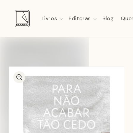
Pular
para o
conteúdo
Livros
Editoras
Blog
Que