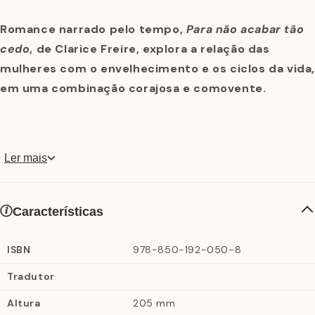
Romance narrado pelo tempo,
Para não acabar tão
cedo
, de Clarice Freire, explora a relação das
mulheres com o envelhecimento e os ciclos da vida
em uma combinação corajosa e comovente.
Para não acabar tão cedo
é o romance de estreia de
Ler mais
Clarice Freire, autora e artista visual pernambucana,
conhecida pelo projeto
Pó de lua
. O livro apresenta a
história de duas irmãs – as idosas Augusta e Lia –, com
Características
vidas e personalidades distintas, cuja relação é
transformada de maneira inesperada quando acordam
ISBN
978-850-192-050-8
certa manhã com seus corpos rejuvenescidos. Augusta
Tradutor
é a mais velha, ranzinza e dona de um cuidado que por
Altura
205 mm
vezes sufoca. Nesse lugar de guardiã do passado e do