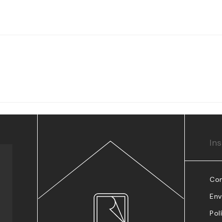
In
Co
Env
Pol