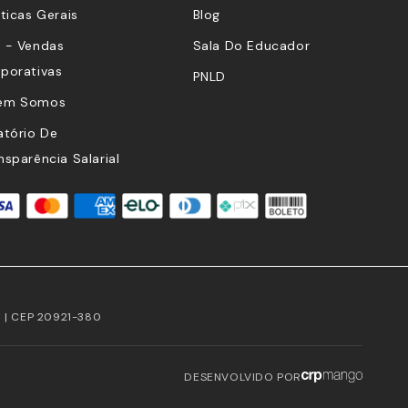
íticas Gerais
Blog
 - Vendas
Sala Do Educador
porativas
PNLD
em Somos
atório De
nsparência Salarial
RJ | CEP 20921-380
DESENVOLVIDO POR