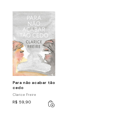
Para não acabar tão
cedo
Clarice Freire
R$ 59,90
Adicionar
Esgotado
ao
carrinho