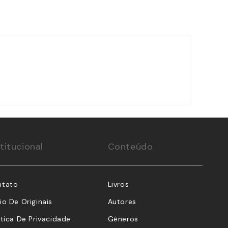
stitucional
Conteúdo
ntato
Livros
io De Originais
Autores
ítica De Privacidade
Gêneros