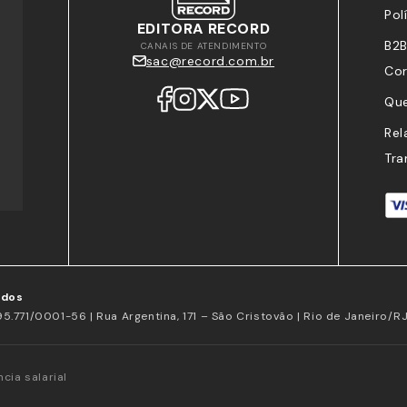
Pol
EDITORA RECORD
B2B
CANAIS DE ATENDIMENTO
sac@record.com.br
Cor
Qu
Rel
Tra
ados
5.771/0001-56 | Rua Argentina, 171 – São Cristovão | Rio de Janeiro/
cia salarial