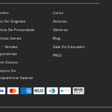
ntato
Livros
io De Originais
Autores
ítica De Privacidade
Gêneros
íticas Gerais
Blog
 - Vendas
Sala Do Educador
porativas
PNLD
em Somos
atório De
nsparência Salarial