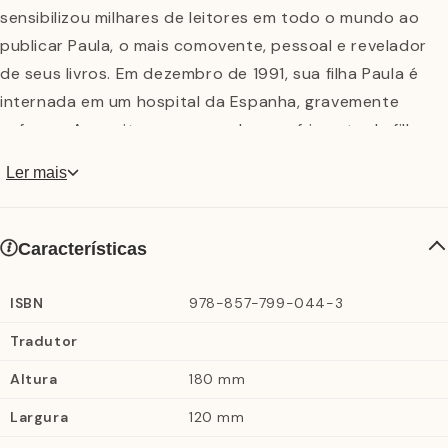
sensibilizou milhares de leitores em todo o mundo ao
publicar Paula, o mais comovente, pessoal e revelador
de seus livros. Em dezembro de 1991, sua filha Paula é
internada em um hospital da Espanha, gravemente
enferma. A escritora acompanha o sofrimento da filha
que se prolonga durante meses, em um coma
Ler mais
irreversível, e escreve a história de sua família para a
jovem inconsciente, na esperança de que algum dia ela
desperte. Encantados, temos acesso às memórias de
Características
infância de Isabel Allende, os relatos sobre seus
ancestrais, sobre a sua juventude e seus segredos mais
ISBN
978-857-799-044-3
íntimos. O Chile e a turbulenta história do golpe militar
Tradutor
de 1973, a ditadura e o exílio de sua família são pontos
Altura
180 mm
altos dessa autobiografia inesquecível. Paula é uma
evocação e um hino à vida, escrito com força e coragem
Largura
120 mm
de uma mulher que soube dar a volta por cima Filha de