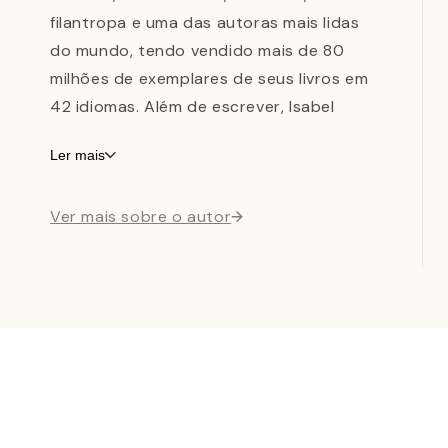
filantropa e uma das autoras mais lidas
do mundo, tendo vendido mais de 80
milhões de exemplares de seus livros em
42 idiomas. Além de escrever, Isabel
dedica muito de seu tempo a causas
Ler mais
ligadas aos direitos humanos. Ela foi
agraciada com 15 doutorados
Ver mais sobre o autor
honorários, incluída no California Hall of
Fame, e recebeu o Prêmio PEN Center
Lifetime Achievement e o Prêmio
Anisfield-Wolf Lifetime Achievement. Em
2014, o ex-presidente Barack Obama a
condecorou com a Medalha da
Liberdade nos Estados Unidos, a mais
elevada distinção civil da nação, e, em
2018, ela recebeu a Medalha de