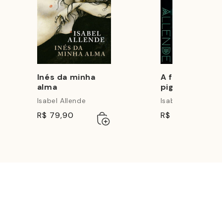
Inés da minha
A floresta dos
alma
pigmeus (Vol. 
As aventuras 
Isabel Allende
Isabel Allende
ado
ado
águia e do
R$ 79,90
R$ 69,90
Adicionar
Esgotado
jaguar)
ao
carrinho