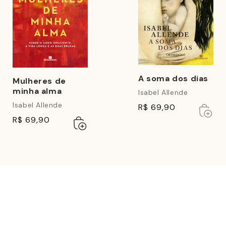
A soma dos dias
Mulheres de
minha alma
Isabel Allende
Isabel Allende
R$ 69,90
Esgot
Esgot
R$ 69,90
Adicionar
Esgotado
ao
carrinho