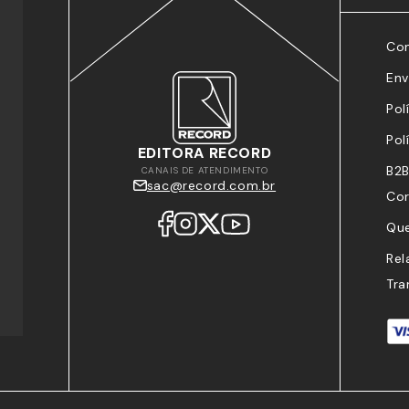
Co
Env
Pol
Pol
EDITORA RECORD
B2B
CANAIS DE ATENDIMENTO
sac@record.com.br
Cor
Qu
Rel
Tra