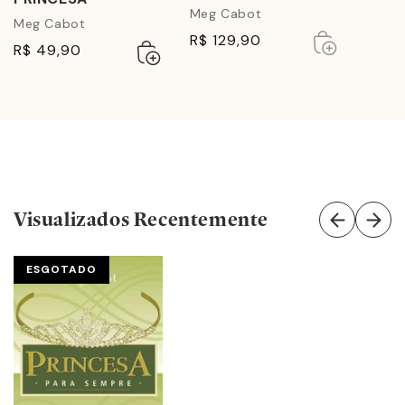
Meg Cabot
Meg Cabot
Esgotado
Esgotado
R$ 129,90
Adicionar
Esgotado
R$ 49,90
ao
carrinho
Visualizados Recentemente
ESGOTADO