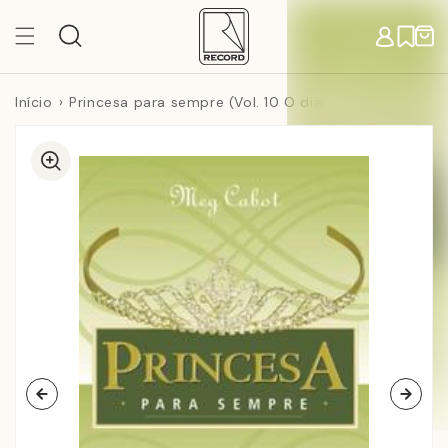
Pular
para o
Carr
conteúdo
Início
Princesa para sempre (Vol. 10 O diário da Princesa)