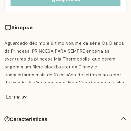
Sinopse
Aguardado décimo e último volume da série Os Diários
da Princesa, PRINCESA PARA SEMPRE encerra as
aventuras da princesa Mia Thermopolis, que deram
origem a um filme blockbuster da Disney e
conquistaram mais de 15 milhões de leitores ao redor
do mundo. A série confirmou Meg Cabot como a rainha
pop das adolescentes, com mais de 800 mil livros
Ler mais
vendidos no Brasil. Em PRINCESA PARA SEMPRE,
encontramos Mia com saudades do seu diário... Afinal,
depois de quase dois anos escrevendo seu trabalho de
Características
conclusão do ensino médio — o que ocupava
absolutamente todo o seu tempo —, nossa princesa