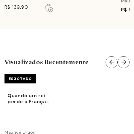
Mauri
Esgotado
Esgotado
R$ 139,90
R$ 5
Visualizados Recentemente
ESGOTADO
Quando um rei
perde a França
(col. Os Reis
Malditos - Vol.
7)
Maurice Druon