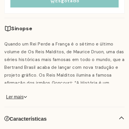
Esgotado
Sinopse
Quando um Rei Perde a França é o sétimo e último
volume de Os Reis Malditos, de Maurice Druon, uma das
séries históricas mais famosas em todo o mundo, que a
Bertrand Brasil acaba de lançar com nova tradução e
projeto gráfico. Os Reis Malditos ilumina a famosa
afirmação dos irmãos Goncourt: “A História é um
romance que aconteceu.” Quando foi editada pela
Ler mais
primeira vez, durante a década de 1950, provocou uma
corrida às livrarias e, posteriormente, passou a ser
identificada como um dos principais modelos
Características
contemporâneos para o chamado “romance histórico”.