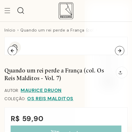
Pular
para o
Carr
conteúdo
Início
Quando um rei perde a França (col. Os Reis Malditos - Vol. 7)
Quando um rei perde a França (col. Os
Reis Malditos - Vol. 7)
MAURICE DRUON
AUTOR:
OS REIS MALDITOS
COLEÇÃO:
R$ 59,90