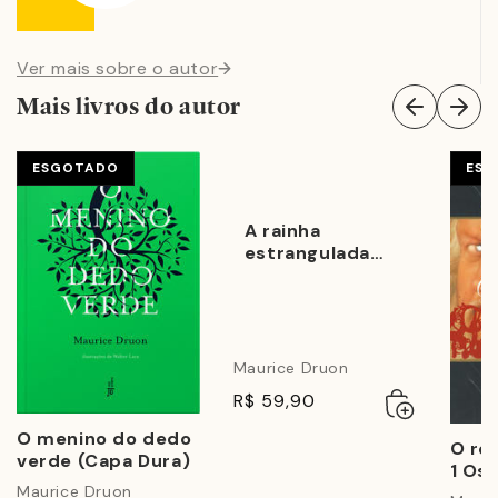
Ver mais sobre o autor
Mais livros do autor
ESGOTADO
ESG
A rainha
estrangulada
(Série: Os Reis
Malditos - Vol.
2)
Maurice Druon
Adicionar
Esgotado
R$ 59,90
ao
carrinho
O menino do dedo
O rei
verde (Capa Dura)
1 Os 
Maurice Druon