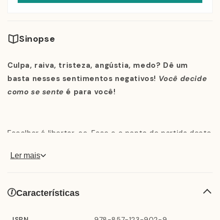
Sinopse
Culpa, raiva, tristeza, angústia, medo? Dê um
basta nesses sentimentos negativos!
Você decide
como se sente
é para você!
Escolher é libertar-se. Esse e o ponto de partida deste
espetacular livro de autoajuda. Os autores,
Ler mais
psicanalistas de prestígio com larga experiência clinica
nos Estados Unidos, desenvolveram técnicas
revolucionárias para uma profunda transformação
Características
interior. Eles mostram que todos temos controle
racional sobre nossas sensações, e podemos aprender
ISBN
978-857-123-902-9