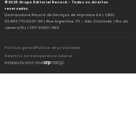
©2025 Grupo Editorial Record - Todos os direitos
reservados
Distribuidora Record de Serviços de Imprensa S.A | CNPJ
33.495.771/0001-56 | Rua Argentina, 171 – São Cristovão | Rio de
Janeiro/RJ | CEP 20921-380
|
Políticas gerais
Política de privacidade
Relatório de transparência salarial
DESENVOLVIDO POR