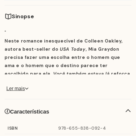
Sinopse
"
Neste romance inesquecível de Colleen Oakley,
autora best-seller do
USA Today
, Mia Graydon
precisa fazer uma escolha entre o homem que
ama e o homem que o destino parece ter
escolhido para ela.
Você também estava lá
reforça
que seguir o coração é a melhor decisão que se
Ler mais
pode tomar.
Características
A vida de Mia Graydon tem tudo para ser perfeita; ela
tem a casa e o marido com que sempre sonhou, e não
ISBN
978-655-838-092-4
vê a hora de ter filhos com ele. Mas ela também tem