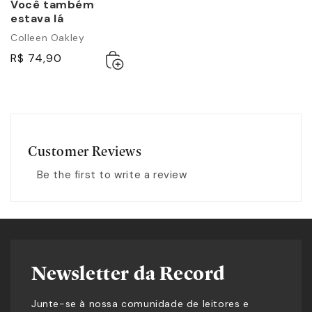
Você também
estava lá
Colleen Oakley
Adicionar
Esgotado
R$ 74,90
ao
carrinho
Customer Reviews
Be the first to write a review
Newsletter da Record
Junte-se à nossa comunidade de leitores e