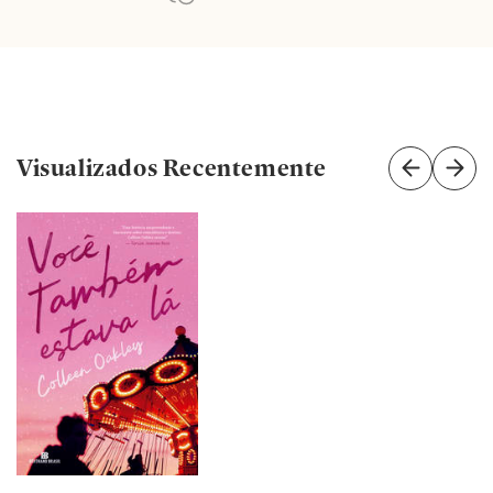
Original, lírico e envolvente.” - Kristan Higgins
“A escrita de Colleen Oakley é concisa, original, e
nenhuma palavra está ali por acaso.
Eu li este livro muito rápido, mas vou ficar pensando
nele por muito, muito tempo.” - Sally Hepworth
Visualizados Recentemente
“Uma forma instigante e comovente de trabalhar o
amor, os caminhos do destinho e as escolhas que
precisamos fazer, em um romance que vai te deixar
debulhando-se em lágrimas.” - Kirkus
"