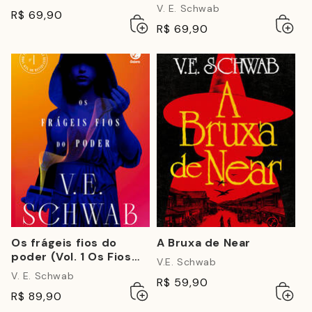
V. E. Schwab
R$ 69,90
Adicionar
Esgotado
Adicio
Esgot
R$ 69,90
ao
ao
carrinho
carrin
Os frágeis fios do
A Bruxa de Near
poder (Vol. 1 Os Fios
V.E. Schwab
do Poder)
V. E. Schwab
R$ 59,90
Adicionar
Esgotado
Adicio
Esgot
R$ 89,90
ao
ao