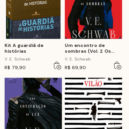
Kit A guardiã de
Um encontro de
histórias
sombras (Vol. 2 Os
Tons de Magia)
V. E. Schwab
V. E. Schwab
Adicionar
Esgotado
Adicio
Esgot
R$ 79,90
R$ 69,90
ao
ao
carrinho
carrin