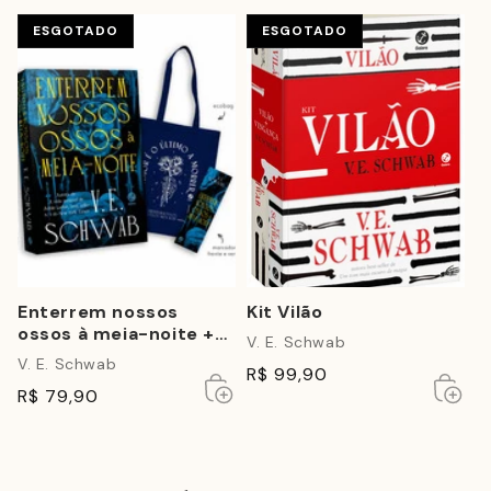
carrinho
carrin
ESGOTADO
ESGOTADO
Enterrem nossos
Kit Vilão
ossos à meia-noite +
V. E. Schwab
BRINDES
V. E. Schwab
R$ 99,90
Esgotado
Esgotado
Esgot
Esgot
R$ 79,90