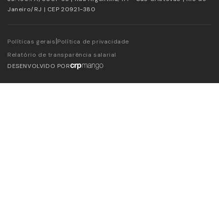
Janeiro/RJ | CEP 20921-380
|
Políticas gerais
Política de privacidade
Relatório de transparência salarial
DESENVOLVIDO POR