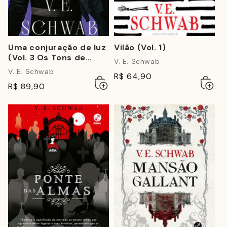
Uma conjuração de luz
Vilão (Vol. 1)
(Vol. 3 Os Tons de
V. E. Schwab
Magia)
V. E. Schwab
R$ 64,90
Adicionar
Esgotado
Adicio
Esgot
R$ 89,90
ao
ao
carrinho
carrin