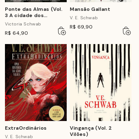
Ponte das Almas (Vol.
Mansão Gallant
3 A cidade dos
V. E. Schwab
fantasmas)
Victoria Schwab
R$ 69,90
Adicionar
Esgotado
Adicio
Esgot
R$ 64,90
ao
ao
carrinho
carrin
ExtraOrdinários
Vingança (Vol. 2
Vilões)
V. E. Schwab