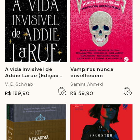
A vida invisível de
Vampiros nunca
Addie Larue (Edição
envelhecem
capa dura)
V. E. Schwab
Samira Ahmed
Adicionar
Esgotado
Adicio
Esgot
R$ 189,90
R$ 59,90
ao
ao
carrinho
carrin