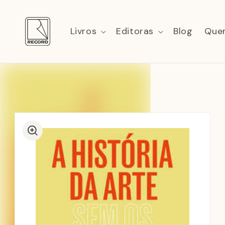
Pular
para o
conteúdo
Livros
Editoras
Blog
Que