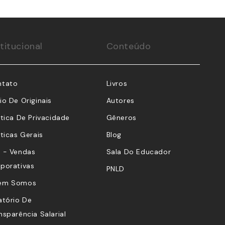
stitucional
Conteúdo
ntato
Livros
e
io De Originais
Autores
ítica De Privacidade
Gêneros
íticas Gerais
Blog
 - Vendas
Sala Do Educador
porativas
PNLD
em Somos
atório De
nsparência Salarial