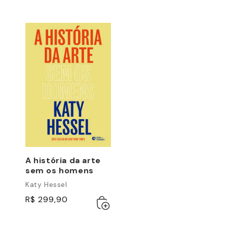
A história da arte
sem os homens
Katy Hessel
R$ 299,90
Adicionar
Esgotado
ao
carrinho