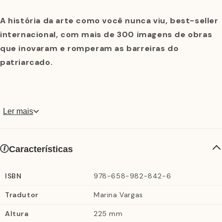
A história da arte como você nunca viu, best-seller
internacional, com mais de 300 imagens de obras
que inovaram e romperam as barreiras do
patriarcado.
Quantas mulheres artistas você conhece? Havia
Ler mais
mulheres que trabalhavam com arte antes do século
XX? Quais pioneiras abriram as portas para as artistas
atuais? Quantas mulheres fazem parte das coleções
Características
permanentes dos grandes museus? Quem faz a história
da arte?
ISBN
978-658-982-842-6
Tradutor
Marina Vargas
Em
A história da arte sem os homens
, Kate Hessel,
historiadora da arte e fundadora do
Altura
225 mm