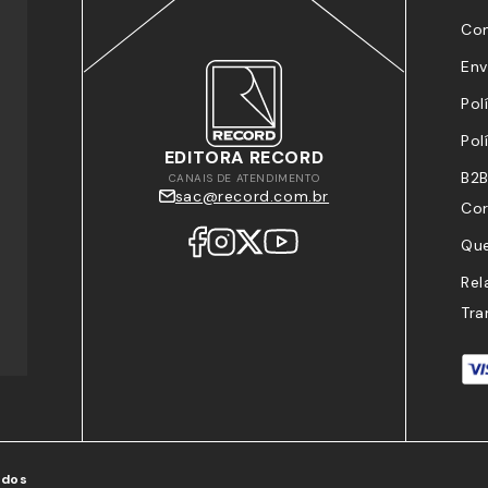
Co
Env
Pol
Pol
EDITORA RECORD
B2B
CANAIS DE ATENDIMENTO
sac@record.com.br
Cor
Qu
Rel
Tra
ados