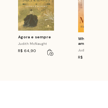
Agora e sempre
Whitney, meu
amor
Judith McNaught
Judith McNaught
R$ 64,90
Adicionar
Esgotado
ao
nar
ado
R$ 79,90
carrinho
ho
ê