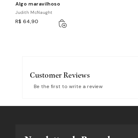
Algo maravilhoso
Judith McNaught
R$ 64,90
Adicionar
Esgotado
ao
carrinho
Customer Reviews
Be the first to write a review