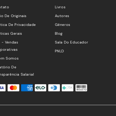
ntato
Livros
io De Originais
Autores
ítica De Privacidade
Gêneros
íticas Gerais
Blog
 - Vendas
Sala Do Educador
porativas
PNLD
em Somos
atório De
nsparência Salarial