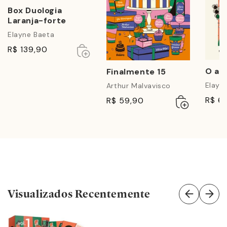
Box Duologia
Laranja-forte
Elayne Baeta
Esgotado
Esgotado
R$ 139,90
O am
Finalmente 15
Elayn
Arthur Malvavisco
Adicionar
Esgotado
R$ 6
R$ 59,90
ao
carrinho
Visualizados Recentemente