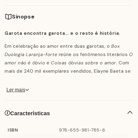
Sinopse
Garota encontra garota… e o resto é história.
Em celebração ao amor entre duas garotas, o
Box
Duologia Laranja-forte
reúne os fenômenos literários
O
amor não é óbvio
e
Coisas óbvias sobre o amor
. Com
mais de 240 mil exemplares vendidos, Elayne Baeta se
firma como um dos nomes mais importantes da
literatura nacional.
Ler mais
Características
O amor não é óbvio (Vol. 1)
Íris Pêssego só pensa em uma coisa: entender por que
ISBN
978-655-981-785-6
Cadu Sena e Camila Dourado terminaram. Cadu, seu