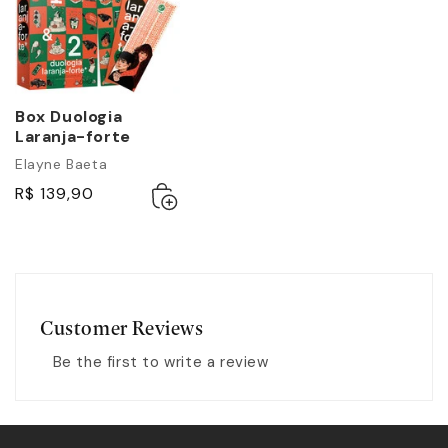
Box Duologia
Laranja-forte
Elayne Baeta
Adicionar
Esgotado
R$ 139,90
ao
carrinho
Customer Reviews
Be the first to write a review