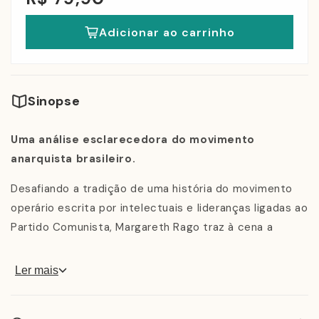
Adicionar ao carrinho
Sinopse
Uma análise esclarecedora do movimento
anarquista brasileiro.
Desafiando a tradição de uma história do movimento
operário escrita por intelectuais e lideranças ligadas ao
Partido Comunista, Margareth Rago traz à cena a
militância anarquista, que até então havia sido
desqualificada, atirada para o lugar de momento
Ler mais
romântico, inconsciente e inconsequente. Apoiado em
rigorosa pesquisa e em fontes, em grande medida