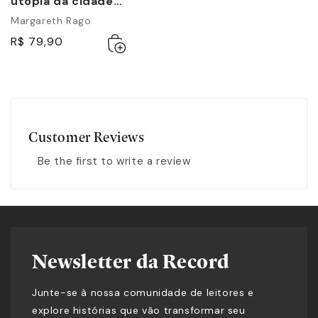
utopia da cidade
disciplinar e a
Margareth Rago
resistência
Adicionar
Esgotado
R$ 79,90
anarquista - Brasil
ao
1890-1930
carrinho
Customer Reviews
Be the first to write a review
Newsletter da Record
Junte-se à nossa comunidade de leitores e
explore histórias que vão transformar seu