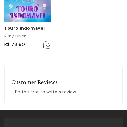
Touro indomável
Ruby Dixon
Adicionar
Esgotado
R$ 79,90
ao
carrinho
Customer Reviews
Be the first to write a review