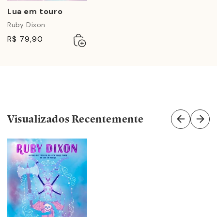
Lua em touro
Ruby Dixon
Adicionar
Esgotado
R$ 79,90
ao
carrinho
Visualizados Recentemente