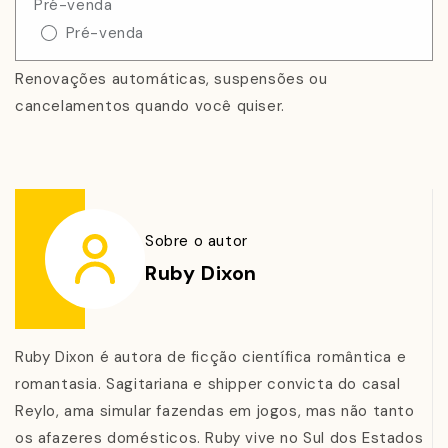
Pré-venda
numa missão secreta para encontrar um ladrão de
Pré-venda
artefatos… e desconfia justamente dela.
Renovações automáticas, suspensões ou
Agora Gwenna precisa convencê-lo de que não tem
cancelamentos quando você quiser.
nada a ver com isso, mesmo que todas as pistas
apontem para ela, e pensar em como contar a um
taurino que não pode ficar com ele porque seu
verdadeiro segredo pode lhe custar a vida.
Sobre o autor
Ruby Dixon
Ruby Dixon é autora de ficção científica romântica e
romantasia. Sagitariana e shipper convicta do casal
Reylo, ama simular fazendas em jogos, mas não tanto
os afazeres domésticos. Ruby vive no Sul dos Estados