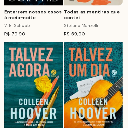
Enterrem nossos ossos
Todas as mentiras que
à meia-noite
contei
V. E. Schwab
Stefano Manzolli
R$ 79,90
R$ 59,90