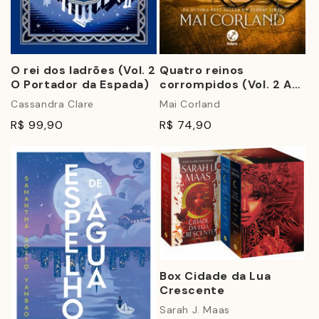
O rei dos ladrões (Vol. 2
Quatro reinos
O Portador da Espada)
corrompidos (Vol. 2 As
Lâminas Partidas)
Cassandra Clare
Mai Corland
R$ 99,90
R$ 74,90
Box Cidade da Lua
Crescente
Sarah J. Maas