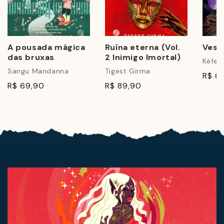
A pousada mágica
Ruína eterna (Vol.
Vest
das bruxas
2 Inimigo Imortal)
Kéfer
Sangu Mandanna
Tigest Girma
R$ 6
R$ 69,90
R$ 89,90